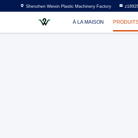
Shenzhen Weixin Plastic Machinery Factory
z1892
À LA MAISON
PRODUIT