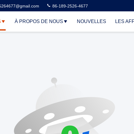
5264677@gmail.com
86-189-2526-4677
S
À PROPOS DE NOUS
NOUVELLES
LES AF