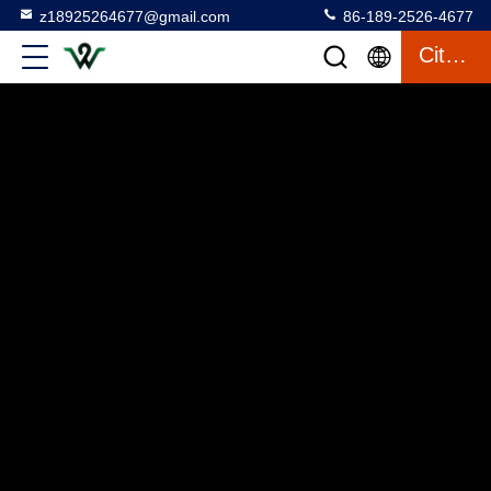
z18925264677@gmail.com
86-189-2526-4677
Citation