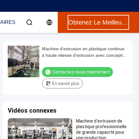
Obtenez Le Meilleur Prix
FAIRES
Machine d'extrusion en plastique continue
à haute vitesse d'extrusion avec conception
de vis personnalisée
Contactez-nous maintenant
En savoir plus
Vidéos connexes
Machine d'extrusion de
plastique professionnelle
de grande capacité pour
une production