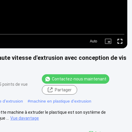
Auto
Picture-
Fullscre
in-
Picture
aute vitesse d'extrusion avec conception de vis
Contactez-nous maintenant
 points de vue
Partager
 d'extrusion
#
machine en plastique d'extrusion
cette machine à extruder le plastique est son système de
ue ...
Vue davantage