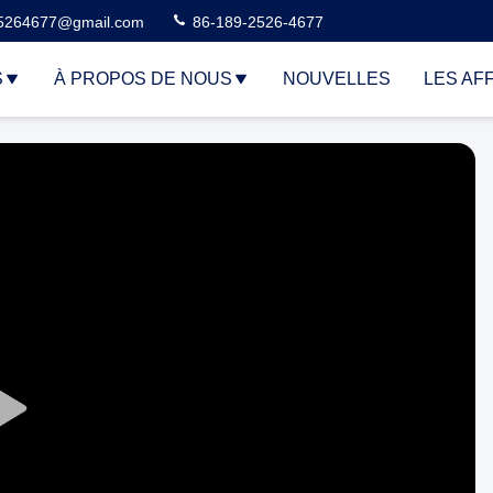
5264677@gmail.com
86-189-2526-4677
S
À PROPOS DE NOUS
NOUVELLES
LES AF
Play
Video