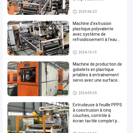
supérieure et de
plastique
machine en plastique d'extrusi
00:24
2025-06-23
on
Machine d'extrusion
plastique polyvalente
avec système de
refroidissement à l'eau et
en
conception de vis
personnalisée
machine en plastique d'extrusi
00:30
2024-10-15
on
Machine de production de
gobelets en plastique
jetables à entraînement
servo avec une surface
de formage de 730*420
mm
Machine en plastique de Ther
00:31
2024-09-29
moforming
Extrudeuse à feuille PPPS
à coextrusion à cinq
couches, contrôle à
écran tactile complet par
ordinateur
machine en plastique d'extrusi