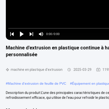
Loaded
:
0%
0:00
/
0:00
Play
Play
Play
Mute
Current
Duration
next
next
Machine d'extrusion en plastique continue à h
Time
personnalisée
machine en plastique d'extrusion
2025-03-29
1195
#
Machine d'extrusion de feuille de PVC
#
Équipement en plastique
Description du produit:L'une des principales caractéristiques de 
refroidissement efficace, qui utilise de l'eau pour refroidir le plastiq