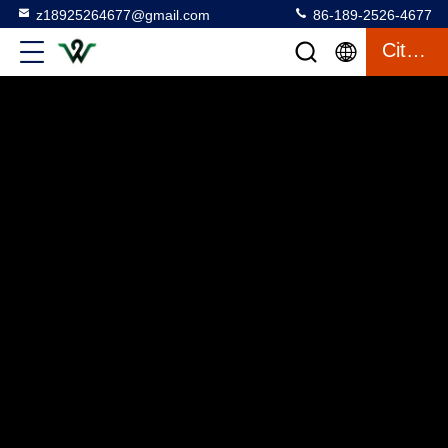
z18925264677@gmail.com
86-189-2526-4677
Citation