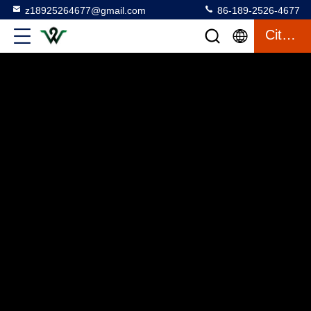
z18925264677@gmail.com
86-189-2526-4677
Citation