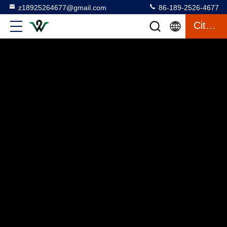
z18925264677@gmail.com
86-189-2526-4677
Citation