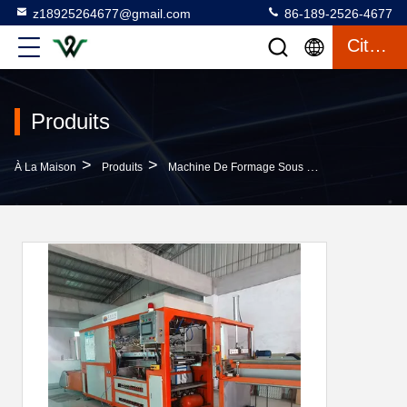
z18925264677@gmail.com
86-189-2526-4677
Citation
Produits
>
>
À La Maison
Produits
Machine De Formage Sous Vide En Plastique