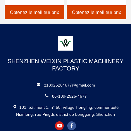
sous vide en plastique à
kg pour 0,12 mm à 2,0 mm
ampoules pour fabriquer
Obtenez le meilleur prix
Obtenez le meilleur prix
des plaques jetables
SHENZHEN WEIXIN PLASTIC MACHINERY
FACTORY
z18925264677@gmail.com
86-189-2526-4677
101, bâtiment 1, n° 58, village Hengling, communauté
Nianfeng, rue Pingdi, district de Longgang, Shenzhen