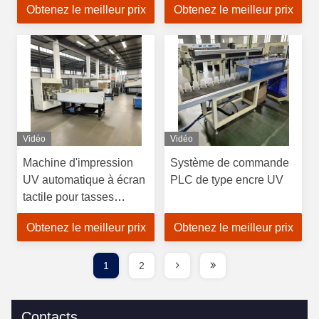
Obtenez le meilleur prix
Obtenez le meilleur prix
écran tactile
écran tactile d'encre
pour différentes formes
de tasse
Vidéo
Vidéo
Machine d'impression
Système de commande
UV automatique à écran
PLC de type encre UV
tactile pour tasses
rondes ou carrées
Obtenez le meilleur prix
Obtenez le meilleur prix
220V/50Hz
1
2
Contacts