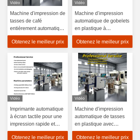
Vidéo
Vidéo
Machine d'impression de
Machine d'impression
tasses de café
automatique de gobelets
entièrement automatique
en plastique à
monochrome à grande
décomposition
Obtenez le meilleur prix
Obtenez le meilleur prix
vitesse Machine
d'impression de tasses
en plastique
Vidéo
Vidéo
Imprimante automatique
Machine d'impression
à écran tactile pour une
automatique de tasses
impression rapide et
en plastique avec
précise
alimentation 220V/50Hz
Obtenez le meilleur prix
Obtenez le meilleur prix
et système de