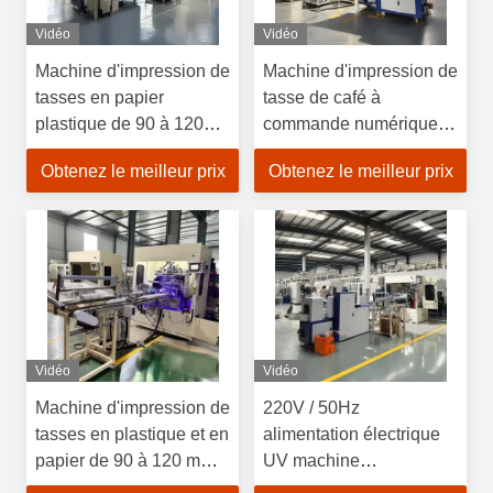
Vidéo
Vidéo
Machine d'impression de
Machine d'impression de
tasses en papier
tasse de café à
plastique de 90 à 120
commande numérique
mm avec écran tactile et
PLC Écran tactile à
Obtenez le meilleur prix
Obtenez le meilleur prix
consommation d'énergie
encre UV
de 5 kW
Vidéo
Vidéo
Machine d'impression de
220V / 50Hz
tasses en plastique et en
alimentation électrique
papier de 90 à 120 mm
UV machine
avec contrôle PLC et
d'impression de tasse à