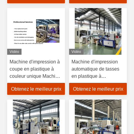
commande PLC
Vidéo
Vidéo
Machine d'impression à
Machine d'impression
coupe en plastique à
automatique de tasses
couleur unique Machine
en plastique à
d'impression à écran
220V/50Hz Machine
Obtenez le meilleur prix
Obtenez le meilleur prix
avec une précision
d'impression à écran
d'impression de ± 0,5
pour tasses de 90 à 120
mm
mm