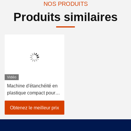
NOS PRODUITS
Produits similaires
Vidéo
Machine d'étanchéité en
plastique compact pour
emballage en ampoules
Taille de l'emballage
Obtenez le meilleur prix
300*500mm/400*600mm