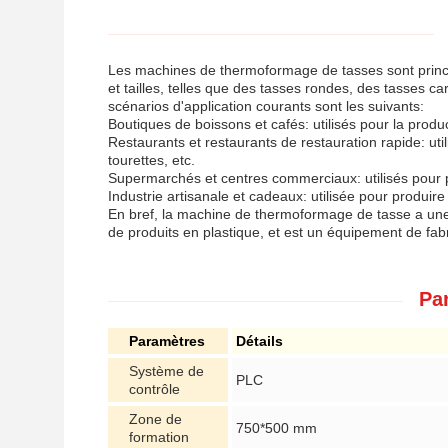
Les machines de thermoformage de tasses sont princip
et tailles, telles que des tasses rondes, des tasses c
scénarios d'application courants sont les suivants:
Boutiques de boissons et cafés: utilisés pour la produc
Restaurants et restaurants de restauration rapide: util
tourettes, etc.
Supermarchés et centres commerciaux: utilisés pour pro
Industrie artisanale et cadeaux: utilisée pour produire
En bref, la machine de thermoformage de tasse a une
de produits en plastique, et est un équipement de fabr
Pa
Paramètres
Détails
Système de
PLC
contrôle
Zone de
750*500 mm
formation