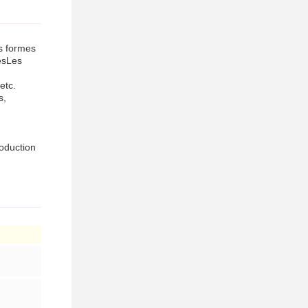
s formes
iesLes
etc.
s,
.
oduction