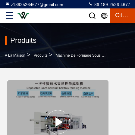
z18925264677@gmail.com
86-189-2526-4677
Citation
Produits
>
>
À La Maison
Produits
Machine De Formage Sous Vide En Plastique