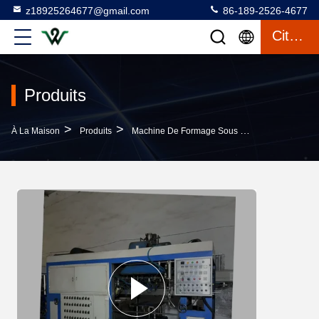
z18925264677@gmail.com
86-189-2526-4677
Citation
Produits
>
>
À La Maison
Produits
Machine De Formage Sous Vide En Plastique