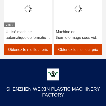
Vidéo
Utilisé machine
Machine de
automatique de formation
thermoformage sous vide
sous vide en plastique à
refroidie à l'eau 220V
ampoules pour fabriquer
380V
Obtenez le meilleur prix
Obtenez le meilleur prix
des plaques jetables
SHENZHEN WEIXIN PLASTIC MACHINERY
FACTORY