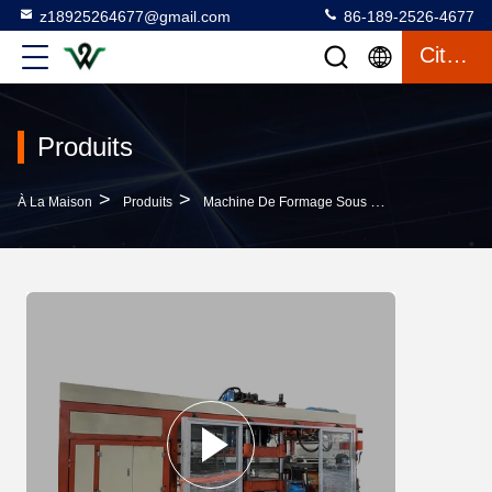
z18925264677@gmail.com
86-189-2526-4677
Citation
Produits
>
>
À La Maison
Produits
Machine De Formage Sous Vide En Plastique