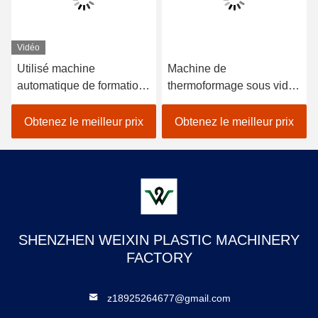
Vidéo
Utilisé machine
Machine de
automatique de formation
thermoformage sous vide
sous vide en plastique à
refroidie à l'eau 220V
ampoules pour fabriquer
380V
Obtenez le meilleur prix
Obtenez le meilleur prix
des plaques jetables
SHENZHEN WEIXIN PLASTIC MACHINERY
FACTORY
z18925264677@gmail.com