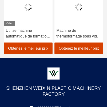
Vidéo
Utilisé machine
Machine de
automatique de formation
thermoformage sous vide
sous vide en plastique à
refroidie à l'eau 220V
ampoules pour fabriquer
380V
Obtenez le meilleur prix
Obtenez le meilleur prix
des plaques jetables
SHENZHEN WEIXIN PLASTIC MACHINERY
FACTORY