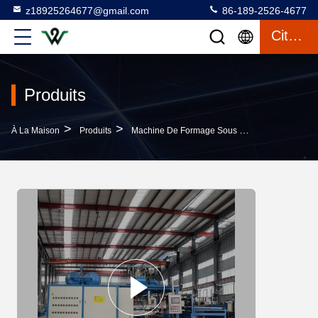
z18925264677@gmail.com
86-189-2526-4677
Citation
Produits
>
>
À La Maison
Produits
Machine De Formage Sous Vide En Plastique